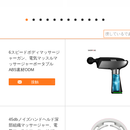
hd
hd
hd
hd
hd
hd
hd
hd
hd
hd
hd
hd
6スピードボディマッサージ
ャーガン、電気マッスルマ
ッサージャーポータブル
ABS素材ODM
接触
45dbノイズハンドヘルド深
部組織マッサージャー、電