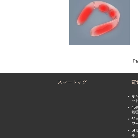
Pa
スマートマグ
電
キ
ッド
45
気
61
ワ
SH
布