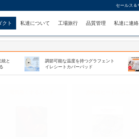
セールス＆サ
ダクト
私達について
工場旅行
品質管理
伝統と
調節可能な温度を持つグラフェント
る
イレシートカバーパッド
電気熱くするパッド
赤外線ヒートパネル