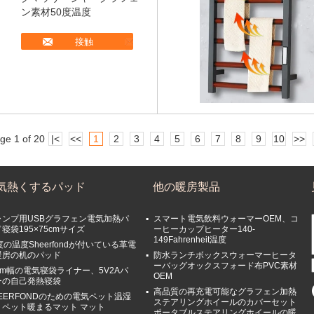
ン素材50度温度
接触
ge 1 of 20
|<
<<
1
2
3
4
5
6
7
8
9
10
>>
気熱くするパッド
他の暖房製品
ャンプ用USBグラフェン電気加熱パ
スマート電気飲料ウォーマーOEM、コ
寝袋195×75cmサイズ
ーヒーカップヒーター140-
149Fahrenheit温度
度の温度Sheerfondが付いている革電
暖房の机のパッド
防水ランチボックスウォーマーヒータ
ーバッグオックスフォード布PVC素材
cm幅の電気寝袋ライナー、5V2Aパ
OEM
ーの自己発熱寝袋
高品質の再充電可能なグラフェン加熱
EERFONDのための電気ペット温湿
ステアリングホイールのカバーセット
、ペット暖まるマット マット
ポータブルステアリングホイールの暖