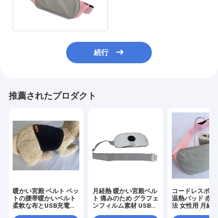
ミングウエストベルト
続行
推薦されたプロダクト
暖かい宮殿 ベルト ペッ
月経熱 暖かい宮殿ベル
コードレスポー
トの腰帯暖かいベルト
ト 痛みのため グラフェ
温熱パッド 赤
柔軟な布とUSB充電で
ンフィルム素材 USB充
法 女性用 月経
ペットの腰帯のサポー
電