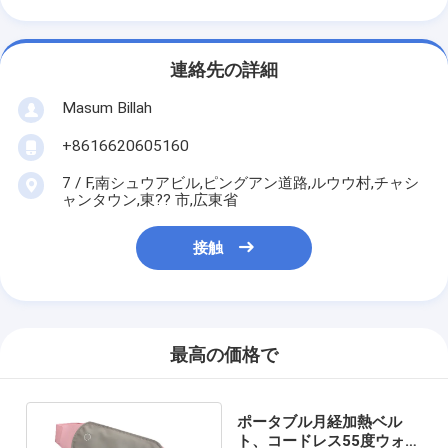
連絡先の詳細
Masum Billah
+8616620605160
7 / F,南シュウアビル,ピングアン道路,ルウウ村,チャシ
ャンタウン,東?? 市,広東省
接触
最高の価格で
ポータブル月経加熱ベル
ト、コードレス55度ウォー