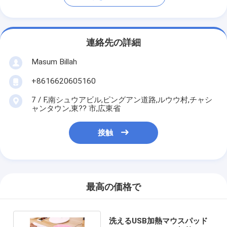
連絡先の詳細
Masum Billah
+8616620605160
7 / F,南シュウアビル,ピングアン道路,ルウウ村,チャシ
ャンタウン,東?? 市,広東省
接触
最高の価格で
洗えるUSB加熱マウスパッド