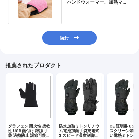
ハンドウォーマー、加熱マウ
スマットODM
続行
推薦されたプロダクト
グラフェン 耐火性 柔軟
防水加熱ミトンリチウ
CE 証明書 USB
性 USB 熱付け 狩猟 手
ム電池加熱手袋充電式
スクリーン加熱
袋 過熱防止 調節可能
3 スピード温度制御加
い電熱ミトン革